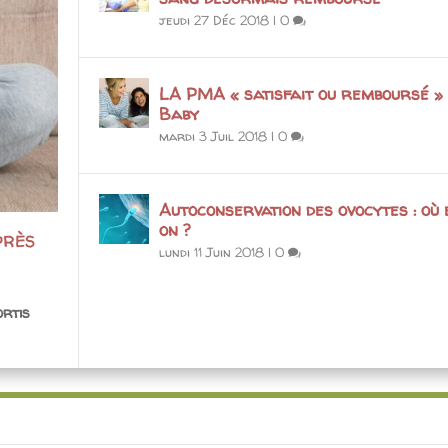
jeudi 27 Déc 2018
|
0
LA PMA « satisfait ou remboursé » 
Baby
mardi 3 Juil 2018
|
0
Autoconservation des ovocytes : où 
on ?
PRÈS
lundi 11 Juin 2018
|
0
ortis