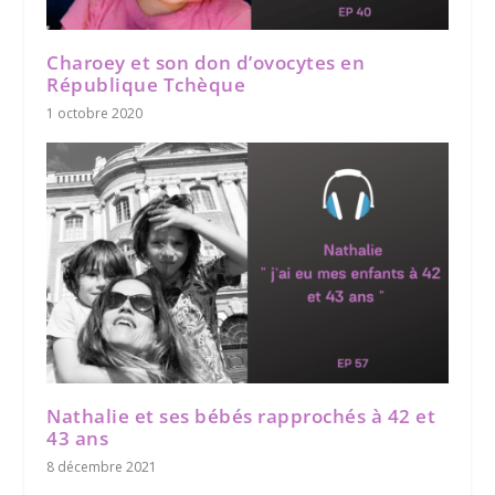
Charoey et son don d’ovocytes en
République Tchèque
1 octobre 2020
Nathalie et ses bébés rapprochés à 42 et
43 ans
8 décembre 2021