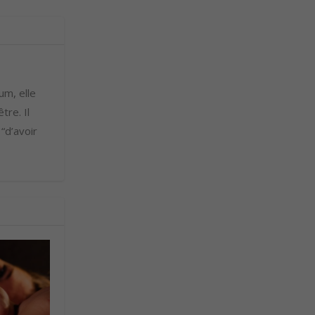
um, elle
tre. Il
 “d’avoir