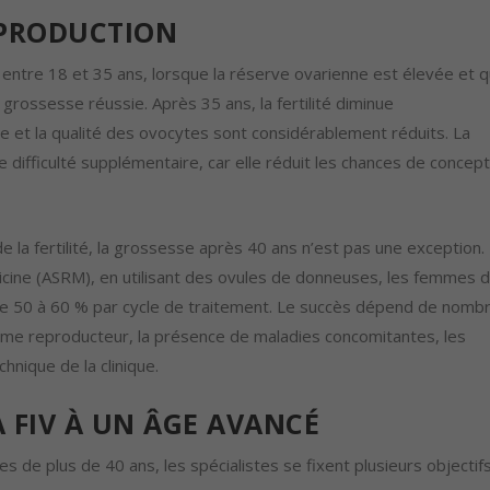
EPRODUCTION
ue entre 18 et 35 ans, lorsque la réserve ovarienne est élevée et 
 grossesse réussie. Après 35 ans, la fertilité diminue
 et la qualité des ovocytes sont considérablement réduits. La
difficulté supplémentaire, car elle réduit les chances de concept
la fertilité, la grossesse après 40 ans n’est pas une exception.
icine (ASRM), en utilisant des ovules de donneuses, les femmes 
de 50 à 60 % par cycle de traitement. Le succès dépend de nomb
stème reproducteur, la présence de maladies concomitantes, les
hnique de la clinique.
A FIV À UN ÂGE AVANCÉ
es de plus de 40 ans, les spécialistes se fixent plusieurs objectifs