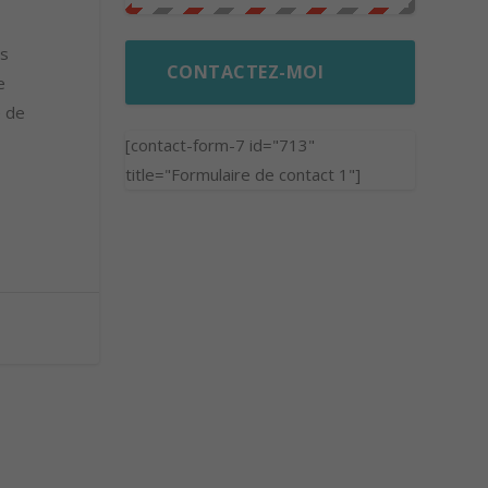
us
CONTACTEZ-MOI
e
e de
[contact-form-7 id="713"
title="Formulaire de contact 1"]