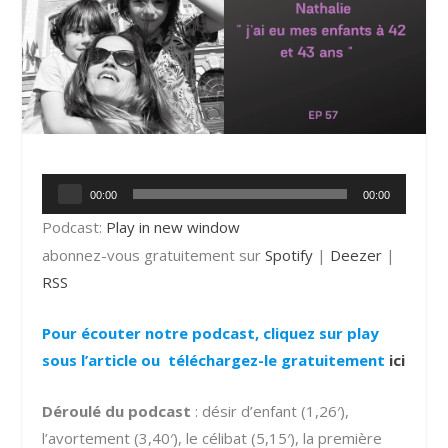
Lecteur
00:00
00:00
audio
Podcast:
Play in new window
abonnez-vous gratuitement sur
Spotify
|
Deezer
|
RSS
Pour écouter notre podcast, cliquez sur play
sous l’article ou téléchargez-le gratuitement
ici
Déroulé du podcast
: désir d’enfant (1,26′),
l’avortement (3,40′), le célibat (5,15′), la première