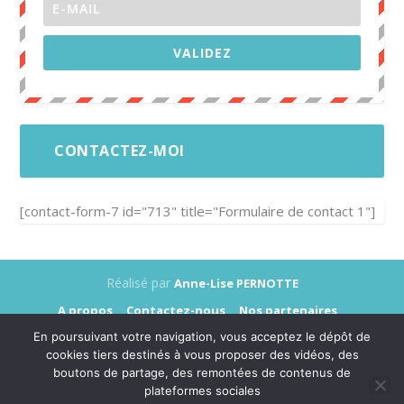
VALIDEZ
CONTACTEZ-MOI
[contact-form-7 id="713" title="Formulaire de contact 1"]
Réalisé par
Anne-Lise PERNOTTE
A propos
Contactez-nous
Nos partenaires
Annonceurs
Presse
Mentions légales
En poursuivant votre navigation, vous acceptez le dépôt de
Données personnelles
cookies tiers destinés à vous proposer des vidéos, des
boutons de partage, des remontées de contenus de
plateformes sociales