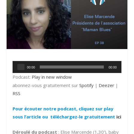
Lecteur
00:00
00:00
audio
Podcast:
Play in new window
abonnez-vous gratuitement sur
Spotify
|
Deezer
|
RSS
Pour écouter notre podcast, cliquez sur play
sous l’article ou téléchargez-le gratuitement
ici
Déroulé du podcast
: Elise Marcende (1,30′), baby