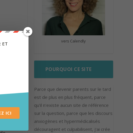
vers Calendly
 ET
t
POURQUOI CE SITE
id.
Parce que devenir parents sur le tard
est de plus en plus fréquent, parce
qu'il n'existe aucun site de référence
Z ICI
sur la question, parce que les discours
anxiogènes et hypermédicalisés
ent
découragent et culpabilisent, j'ai crée
 de