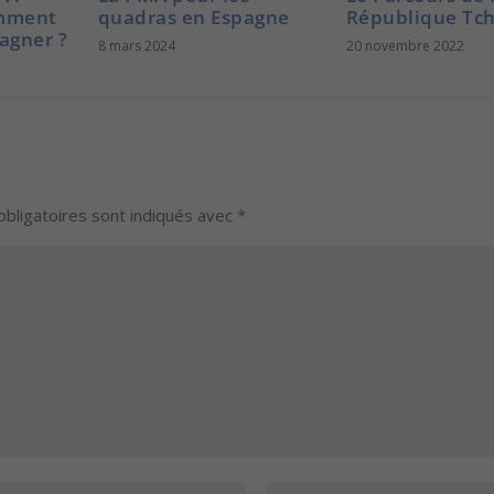
omment
quadras en Espagne
République Tc
e
agner ?
8 mars 2024
20 novembre 2022
.
bligatoires sont indiqués avec
*