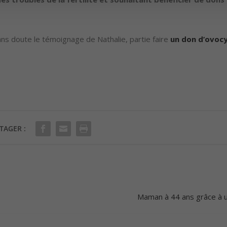
b
a
ns doute le témoignage de Nathalie, partie faire
un don d’ovoc
s
p
o
u
r
a
u
TAGER :
g
m
e
n
t
Maman à 44 ans grâce à 
e
r