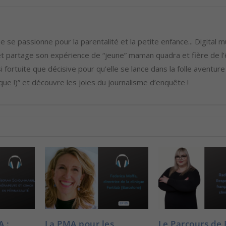
o
u
d
 se passionne pour la parentalité et la petite enfance... Digital m
i
 partage son expérience de “jeune” maman quadra et fière de l’ê
m
i fortuite que décisive pour qu’elle se lance dans la folle aventure
i
ue !)” et découvre les joies du journalisme d’enquête !
n
u
e
r
l
e
v
o
l
u
A :
La PMA pour les
Le Parcours de
m