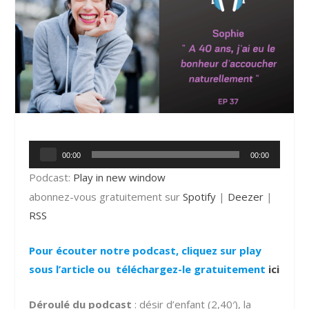
Lecteur
00:00
00:00
audio
Podcast:
Play in new window
abonnez-vous gratuitement sur
Spotify
|
Deezer
|
RSS
Pour écouter notre podcast, cliquez sur play
sous l’article ou téléchargez-le gratuitement
ici
Déroulé du podcast
: désir d’enfant (2,40′), la