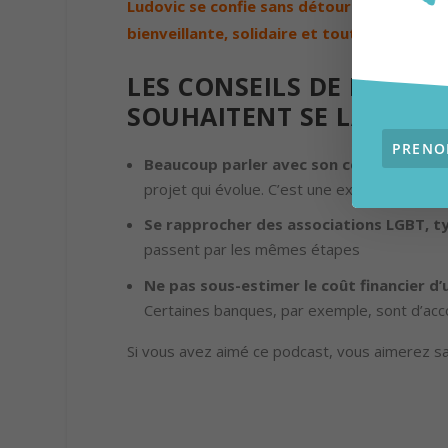
Ludovic se confie sans détour et nous rapp
bienveillante, solidaire et tout simplement
LES CONSEILS DE LUDOV
SOUHAITENT SE LANCER 
Beaucoup parler avec son compagnon
, 
projet qui évolue. C’est une expérience hum
Se rapprocher des associations LGBT, 
passent par les mêmes étapes
Ne pas sous-estimer le coût financier d’
Certaines banques, par exemple, sont d’acc
Si vous avez aimé ce podcast, vous aimerez sa