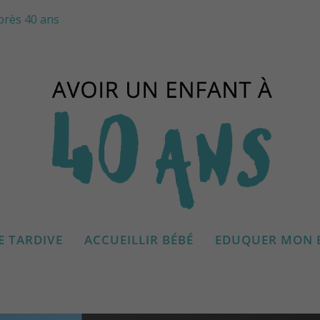
près 40 ans
C, MA GPA AUX USA
E TARDIVE
ACCUEILLIR BÉBÉ
EDUQUER MON 
|
jeudi 26 septembre 2019
|
Podcasts de parents
|
0