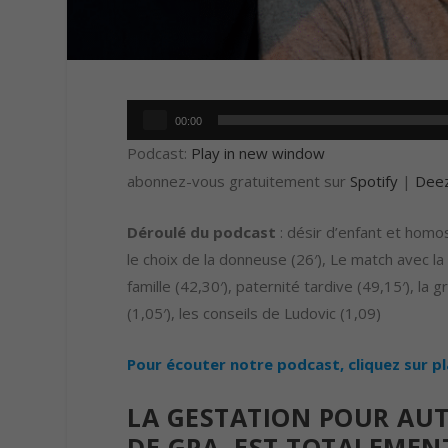
Lecteur
00:00
audio
Podcast:
Play in new window
abonnez-vous gratuitement sur
Spotify
|
Dee
Déroulé du podcast
: désir d’enfant et homos
le choix de la donneuse (26′), Le match avec la
famille (42,30′), paternité tardive (49,15′), la g
(1,05′), les conseils de Ludovic (1,09)
Pour écouter notre podcast, cliquez sur p
LA GESTATION POUR AU
DE GPA, EST TOTALEMENT