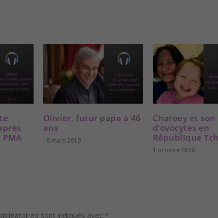
nte
Olivier, futur papa à 46
Charoey et son
après
ans
d’ovocytes en
e PMA
République Tc
19 mars 2019
1 octobre 2020
bligatoires sont indiqués avec
*