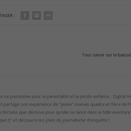
u
e
TAGER :
r
l
e
v
o
Tout savoir sur la baisse 
l
u
m
e
.
 se passionne pour la parentalité et la petite enfance... Digital m
 partage son expérience de “jeune” maman quadra et fière de l’ê
i fortuite que décisive pour qu’elle se lance dans la folle aventure
ue !)” et découvre les joies du journalisme d’enquête !