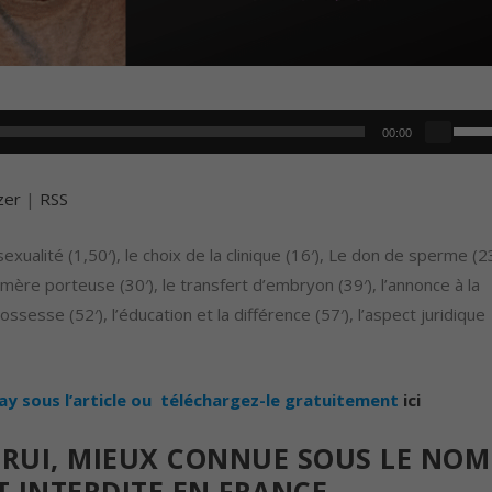
U
00:00
t
i
zer
|
RSS
l
i
exualité (1,50′), le choix de la clinique (16′), Le don de sperme (23
s
 mère porteuse (30′), le transfert d’embryon (39′), l’annonce à la
e
rossesse (52′), l’éducation et la différence (57′), l’aspect juridique
z
l
e
lay sous l’article ou téléchargez-le gratuitement
ici
s
TRUI, MIEUX CONNUE SOUS LE NOM
f
l
 INTERDITE EN FRANCE.