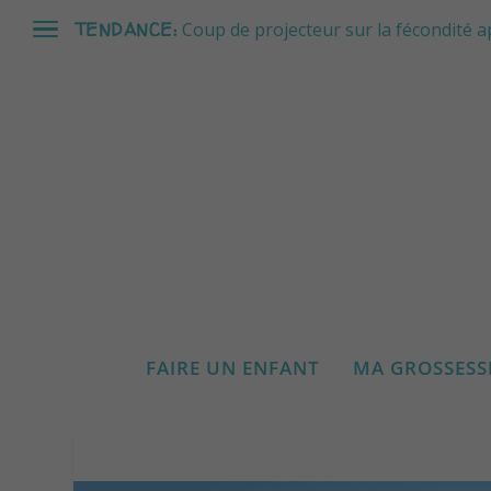
TENDANCE:
Coup de projecteur sur la fécondité a
LUDOVI
FAIRE UN ENFANT
MA GROSSESS
Publié par
Anne-Lise Pernotte