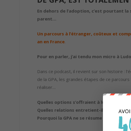
En dehors de l’adoption, c’est pourtant la
parent…
Un parcours à l’étranger, coûteux et comp
an en France
.
Pour en parler, j’ai tendu mon micro à Lud
Dans ce podcast, il revient sur son histoire : l
de la GPA, les grandes étapes de ce parcours
réaliser…
Quelles options s’offraient à lui pour deve
Quelles relations entretient-il avec la mèr
Pourquoi la GPA ne se résume pas à un act