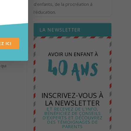
d'enfants, de la procréation à
l'éducation.
I
LA NEWSLETTER
Z ICI
tion.
 qui
INSCRIVEZ-VOUS À
LA NEWSLETTER
ET RECEVEZ DE L'INFO,
BÉNÉFICIEZ DE CONSEILS
D'EXPERTS ET DÉCOUVREZ
DES TÉMOIGNAGES DE
PARENTS