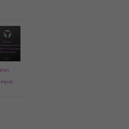
 don
hèque