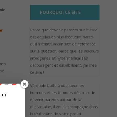
nir
POURQUOI CE SITE
Parce que devenir parents sur le tard
ar
est de plus en plus fréquent, parce
qu'il n'existe aucun site de référence
sur la question, parce que les discours
anxiogènes et hypermédicalisés
hoix
découragent et culpabilisent, j'ai crée
 se
ce site !
Véritable boite à outil pour les
 ?
hommes et les femmes désireux de
 ET
 ?
devenir parents autour de la
quarantaine, il vous accompagne dans
la réalisation de votre projet