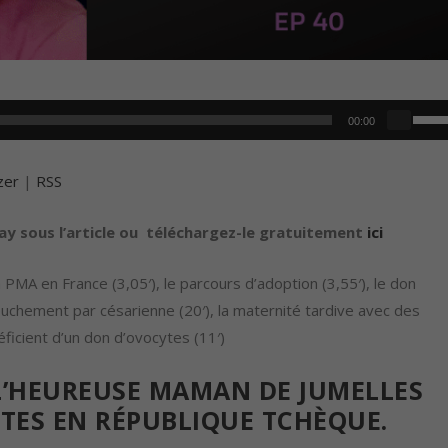
U
00:00
t
i
zer
|
RSS
l
i
lay sous l’article ou téléchargez-le gratuitement
ici
s
e
 la PMA en France (3,05′), le parcours d’adoption (3,55′), le don
z
ouchement par césarienne (20′), la maternité tardive avec des
l
éficient d’un don d’ovocytes (11′)
e
 L’HEUREUSE MAMAN DE JUMELLES
s
f
TES EN RÉPUBLIQUE TCHÈQUE.
l