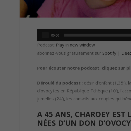
Lecteur
00:00
audio
Podcast:
Play in new window
abonnez-vous gratuitement sur
Spotify
|
Dee
Pour écouter notre podcast, cliquez sur p
Déroulé du podcast
: désir d’enfant (1,35′),
d’ovocytes en République Tchèque (10′), l’acc
jumelles (24′), les conseils aux couples qui bén
A 45 ANS, CHAROEY EST
NÉES D’UN DON D’OVOCY