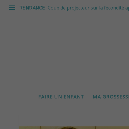
TENDANCE:
Coup de projecteur sur la fécondité a
CHAROEY ET SON DON D
FAIRE UN ENFANT
MA GROSSESS
Publié par
Anne-Lise Pernotte