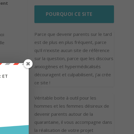
ient
POURQUOI CE SITE
Parce que devenir parents sur le tard
uoi
est de plus en plus fréquent, parce
lle
qu'il n'existe aucun site de référence
sur la question, parce que les discours
anxiogènes et hypermédicalisés
découragent et culpabilisent, j'ai crée
 ET
ce site !
Véritable boite à outil pour les
hommes et les femmes désireux de
devenir parents autour de la
quarantaine, il vous accompagne dans
la réalisation de votre projet