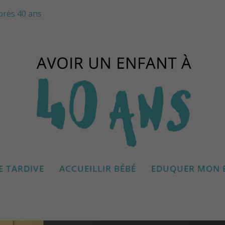
près 40 ans
’OVOCYTES EN RÉPUBLIQUE TCHÈQ
E TARDIVE
ACCUEILLIR BÉBÉ
EDUQUER MON 
|
jeudi 1 octobre 2020
|
Podcasts de parents
|
0