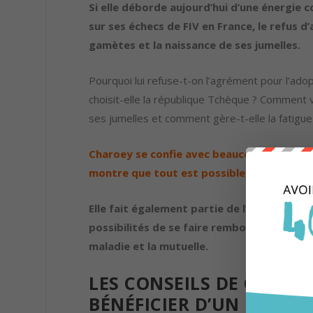
Si elle déborde aujourd’hui d’une énergie c
sur ses échecs de FIV en France, le refus 
gamètes et la naissance de ses jumelles.
Pourquoi lui refuse-t-on l’agrément pour l’ad
choisit-elle la république Tchèque ? Comment v
ses jumelles et comment gère-t-elle la fatigue
Charoey se confie avec beaucoup de nature
montre que tout est possible, même à 43 a
Elle fait également partie de l’association
possibilités de se faire rembourser une pa
maladie et la mutuelle.
LES CONSEILS DE CHARO
BÉNÉFICIER D’UN DON D