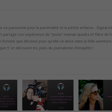
u
e
r
l
 se passionne pour la parentalité et la petite enfance... Digital m
e
 partage son expérience de “jeune” maman quadra et fière de l’ê
v
i fortuite que décisive pour qu’elle se lance dans la folle aventure
o
ue !)” et découvre les joies du journalisme d’enquête !
l
u
m
e
.