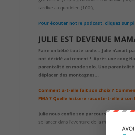
tardive au quotidien (100′),
Pour écouter notre podcast, cliquez sur pl
JULIE EST DEVENUE MAM
Faire un bébé toute seule… Julie n’avait pa
ont décidé autrement ! Après une congélat
parentalité en mode solo. Une parentalité 
déplacer des montagnes…
Comment a-t-elle fait son choix ? Comment
PMA ? Quelle histoire raconte-t-elle à son
Julie nous confie son parcours avec beauco
se lancer dans l’aventure de la maternité solo :