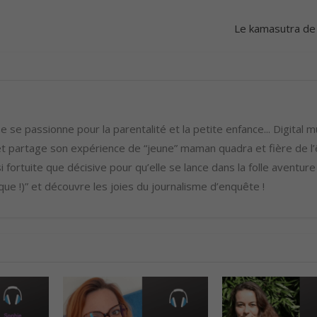
o
u
Le kamasutra de
d
i
m
i
n
 se passionne pour la parentalité et la petite enfance... Digital m
u
 partage son expérience de “jeune” maman quadra et fière de l’ê
e
i fortuite que décisive pour qu’elle se lance dans la folle aventure
r
ue !)” et découvre les joies du journalisme d’enquête !
l
e
v
o
l
u
m