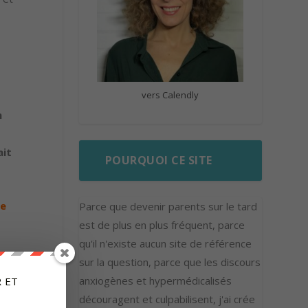
vers Calendly
n
ait
POURQUOI CE SITE
de
Parce que devenir parents sur le tard
est de plus en plus fréquent, parce
qu'il n'existe aucun site de référence
tent
sur la question, parce que les discours
anxiogènes et hypermédicalisés
 ET
découragent et culpabilisent, j'ai crée