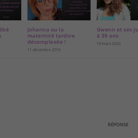
e
.
bébé
Johanna ou la
Gwenn et ses 
s
maternité tardive
à 39 ans
décomplexée !
19 mars 2020
11 décembre 2019
RÉPONSE