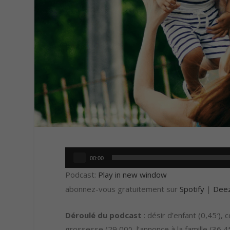
Lecteur
00:00
audio
Podcast:
Play in new window
abonnez-vous gratuitement sur
Spotify
|
Dee
Déroulé du podcast
: désir d’enfant (0,45′),
grossesse (29,00′), l’annonce à la famille (36,4