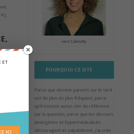
avec
4′),
E,
vers Calendly
s sur
 ET
rce
POURQUOI CE SITE
Parce que devenir parents sur le tard
 de
est de plus en plus fréquent, parce
e le
qu'il n'existe aucun site de référence
sur la question, parce que les discours
anxiogènes et hypermédicalisés
découragent et culpabilisent, j'ai crée
Z ICI
end