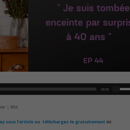
U
00:00
t
i
zer
|
RSS
l
i
lay sous l’article ou téléchargez-le gratuitement
ici
s