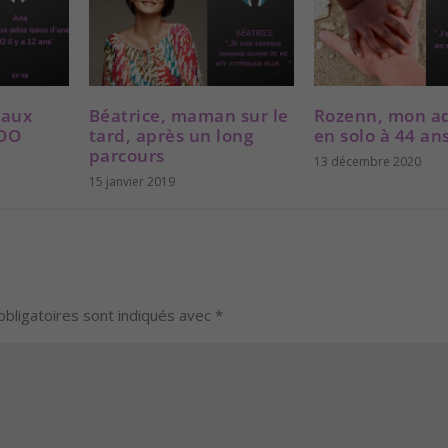
e
.
eaux
Béatrice, maman sur le
Rozenn, mon a
 DO
tard, après un long
en solo à 44 an
parcours
13 décembre 2020
15 janvier 2019
bligatoires sont indiqués avec
*