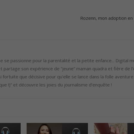
o
u
Rozenn, mon adoption en 
d
i
m
i
n
u
 se passionne pour la parentalité et la petite enfance... Digital m
e
 partage son expérience de “jeune” maman quadra et fière de l’ê
r
i fortuite que décisive pour qu’elle se lance dans la folle aventure
l
ue !)” et découvre les joies du journalisme d’enquête !
e
v
o
l
u
m