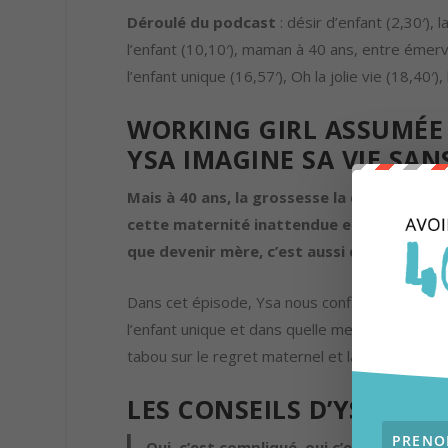
Déroulé du podcast
: désir d’enfant (2,30′)
l’enfant (10,10′), maman à 40 ans, entre émervei
l’enfant unique (16,57′), Oh la jolie vie (18,40′
WORKING GIRL ASSUMÉE 
YSA IMAGINE SA VIE SAN
Mais à 40 ans, la grossesse la cueille par su
cette maternité inattendue et l’ambivalen
que devenir mère, c’est aussi difficile qu
Dans cet épisode, Ysa nous confie comment elle
l’enfant unique et dans quelle mesure sa vie d’
tabou sur le regret maternel et la difficulté d
LES CONSEILS D’YSA A
Oui, c’est compliqué, oui c’est difficile