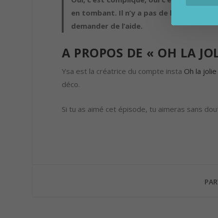
en tombant. Il n’y a pas de bonne ou mau
demander de l’aide.
A PROPOS DE « OH LA JOL
Ysa est la créatrice du compte insta
Oh la jolie
déco.
Si tu as aimé cet épisode, tu aimeras sans dout
PAR