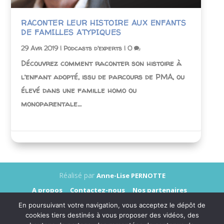
RACONTER LEUR HISTOIRE AUX ENFANTS
DE FAMILLES ATYPIQUES
29 Avr 2019
|
Podcasts d'experts
|
0
Découvrez comment raconter son histoire à
l’enfant adopté, issu de parcours de PMA, ou
élevé dans une famille homo ou
monoparentale…
Réalisé par
Anne-Lise PERNOTTE
A propos
Contactez-nous
Nos partenaires
Annonceurs
Presse
Mentions légales
En poursuivant votre navigation, vous acceptez le dépôt de
Données personnelles
cookies tiers destinés à vous proposer des vidéos, des