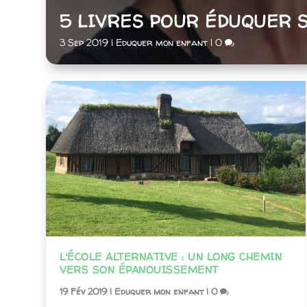
5 LIVRES POUR ÉDUQUER S
3 Sep 2019
|
Eduquer mon enfant
|
0
L’ÉCOLE ALTERNATIVE : UN LONG CHEMIN
VERS SON ÉPANOUISSEMENT
19 Fév 2019
|
Eduquer mon enfant
|
0