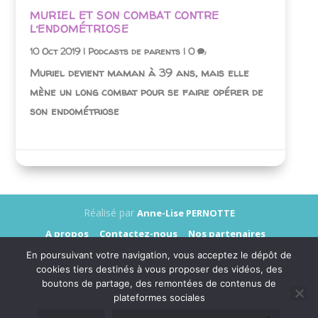
MURIEL ET SON COMBAT CONTRE
L’ENDOMÉTRIOSE
10 Oct 2019
|
Podcasts de parents
|
0
Muriel devient maman à 39 ans, mais elle
mène un long combat pour se faire opérer de
son endométriose
Réalisé par
Anne-Lise PERNOTTE
A propos
Contactez-nous
Nos partenaires
Annonceurs
Presse
Mentions légales
En poursuivant votre navigation, vous acceptez le dépôt de
Données personnelles
cookies tiers destinés à vous proposer des vidéos, des
boutons de partage, des remontées de contenus de
plateformes sociales