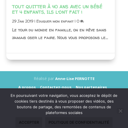
TOUT QUITTER À 40 ANS AVEC UN BÉBÉ
ET 4 ENFANTS, ILS L’ONT FAIT !
29 Jan 2019
|
Eduquer mon enfant
|
0
Le tour du monde en famille, on en rêve sans
jamais oser le faire. Nous vous proposons le...
Réalisé par
Anne-Lise PERNOTTE
A propos
Contactez-nous
Nos partenaires
Annonceurs
Presse
Mentions légales
En poursuivant votre navigation, vous acceptez le dépôt de
Données personnelles
cookies tiers destinés à vous proposer des vidéos, des
boutons de partage, des remontées de contenus de
plateformes sociales
ACCEPTER
POLITIQUE DE CONFIDENTIALITÉ