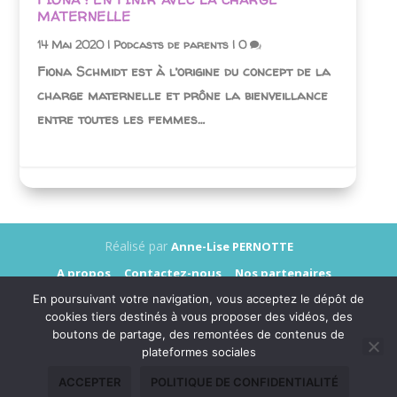
MATERNELLE
14 Mai 2020
|
Podcasts de parents
|
0
Fiona Schmidt est à l’origine du concept de la
charge maternelle et prône la bienveillance
entre toutes les femmes…
Réalisé par
Anne-Lise PERNOTTE
A propos
Contactez-nous
Nos partenaires
Annonceurs
Presse
Mentions légales
En poursuivant votre navigation, vous acceptez le dépôt de
Données personnelles
cookies tiers destinés à vous proposer des vidéos, des
boutons de partage, des remontées de contenus de
plateformes sociales
ACCEPTER
POLITIQUE DE CONFIDENTIALITÉ