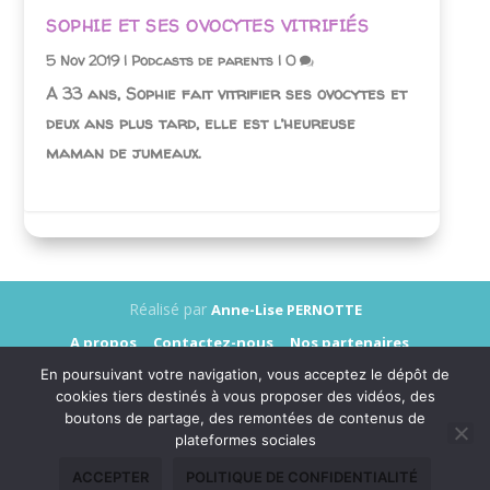
SOPHIE ET SES OVOCYTES VITRIFIÉS
5 Nov 2019
|
Podcasts de parents
|
0
A 33 ans, Sophie fait vitrifier ses ovocytes et
deux ans plus tard, elle est l’heureuse
maman de jumeaux.
Réalisé par
Anne-Lise PERNOTTE
A propos
Contactez-nous
Nos partenaires
Annonceurs
Presse
Mentions légales
En poursuivant votre navigation, vous acceptez le dépôt de
Données personnelles
cookies tiers destinés à vous proposer des vidéos, des
boutons de partage, des remontées de contenus de
plateformes sociales
ACCEPTER
POLITIQUE DE CONFIDENTIALITÉ