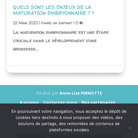
QUELS SONT LES ENJEUX DE LA
MATURATION EMBRYONNAIRE ? ?
22 Mar 2023
|
faire un enfant
|
0
La maturation embryonnaire est une étape
cruciale dans le développement d’une
grossesse…
Réalisé par
Anne-Lise PERNOTTE
A propos
Contactez-nous
Nos partenaires
Annonceurs
Presse
Mentions légales
En poursuivant votre navigation, vous acceptez le dépôt de
Données personnelles
cookies tiers destinés à vous proposer des vidéos, des
boutons de partage, des remontées de contenus de
plateformes sociales