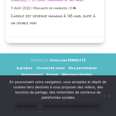
11 Août 2022
|
Podcasts de parents
|
0
Carole est devenue maman à 48 ans, suite à
un double don
Réalisé par
Anne-Lise PERNOTTE
A propos
Contactez-nous
Nos partenaires
Annonceurs
Presse
Mentions légales
Données personnelles
En poursuivant votre navigation, vous acceptez le dépôt de
cookies tiers destinés à vous proposer des vidéos, des
boutons de partage, des remontées de contenus de
plateformes sociales
ACCEPTER
POLITIQUE DE CONFIDENTIALITÉ