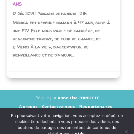
ANS
17 Déc 2018
|
Podcasts de parents
|
2
Monica est devenue maman à 47 ans, suite à
une FIV. Elle nous parle de carrière, de
rencontre tardive, de coup de chance, de
« Merci à la vie », d’acceptation, de
bienveillance et de d’amour…
Réalisé par
Anne-Lise PERNOTTE
A propos
Contactez-nous
Nos partenaires
Annonceurs
Presse
Mentions légales
En poursuivant votre navigation, vous acceptez le dépôt de
Données personnelles
cookies tiers destinés à vous proposer des vidéos, des
boutons de partage, des remontées de contenus de
plateformes sociales