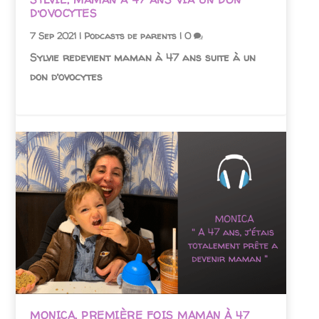
D’OVOCYTES
7 Sep 2021
|
Podcasts de parents
|
0
Sylvie redevient maman à 47 ans suite à un
don d’ovocytes
MONICA, PREMIÈRE FOIS MAMAN À 47