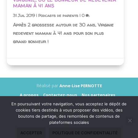
MAMAN À 41 ANS
31 Juil 2019
|
Podcasts de parents
|
0
Après 2 grossesse autour de 30 ans, Virginie
redevient maman à 41 ans pour son plus
grand bonheur !
Réalisé par
Anne-Lise PERNOTTE
A propos
Contactez-nous
Nos partenaires
Annonceurs
Presse
Mentions légales
En poursuivant votre navigation, vous acceptez le dépôt de
Données personnelles
cookies tiers destinés à vous proposer des vidéos, des
boutons de partage, des remontées de contenus de
plateformes sociales
ACCEPTER
POLITIQUE DE CONFIDENTIALITÉ