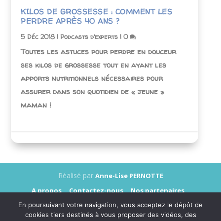
KILOS DE GROSSESSE : COMMENT LES
PERDRE APRÈS 40 ANS ?
5 Déc 2018
|
Podcasts d'experts
|
0
Toutes les astuces pour perdre en douceur
ses kilos de grossesse tout en ayant les
apports nutritionnels nécessaires pour
assurer dans son quotidien de « jeune »
maman !
Réalisé par
Anne-Lise PERNOTTE
A propos
Contactez-nous
Nos partenaires
Annonceurs
Presse
Mentions légales
En poursuivant votre navigation, vous acceptez le dépôt de
Données personnelles
cookies tiers destinés à vous proposer des vidéos, des