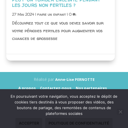
LES JOURS NON FERTILES ?
27 Mai 2024
|
faire un enfant
|
0
Découvrez tout ce que vous devez savoir sur
votre périodes fertiles pour augmenter vos
chances de grossesse
Réalisé par
Anne-Lise PERNOTTE
A propos
Contactez-nous
Nos partenaires
Annonceurs
Presse
Mentions légales
En poursuivant votre navigation, vous acceptez le dépôt de
Données personnelles
cookies tiers destinés à vous proposer des vidéos, des
boutons de partage, des remontées de contenus de
plateformes sociales
ACCEPTER
POLITIQUE DE CONFIDENTIALITÉ