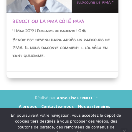
BENOIT OU LA PMA CÔTÉ PAPA
4 Mar 2019
|
Podcasts de parents
|
0
Benoit est devenu papa après un parcours de
PMA. Il nous raconte comment il l’a vécu en
tant qu’homme.
Réalisé par
Anne-Lise PERNOTTE
A propos
Contactez-nous
Nos partenaires
Annonceurs
Presse
Mentions légales
En poursuivant votre navigation, vous acceptez le dépôt de
Données personnelles
cookies tiers destinés à vous proposer des vidéos, des
boutons de partage, des remontées de contenus de