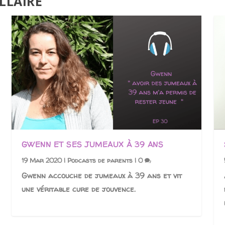
LLAIRE
GWENN ET SES JUMEAUX À 39 ANS
19 Mar 2020
|
Podcasts de parents
|
0
Gwenn accouche de jumeaux à 39 ans et vit
une véritable cure de jouvence.