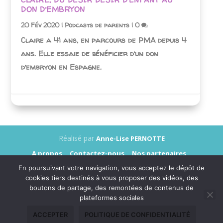
DON D’EMBRYON
20 Fév 2020
|
Podcasts de parents
|
0
Claire a 41 ans, en parcours de PMA depuis 4
ans. Elle essaie de bénéficier d’un don
d’embryon en Espagne.
Réalisé par
Anne-Lise PERNOTTE
A propos
Contactez-nous
Nos partenaires
Annonceurs
Presse
Mentions légales
En poursuivant votre navigation, vous acceptez le dépôt de
Données personnelles
cookies tiers destinés à vous proposer des vidéos, des
boutons de partage, des remontées de contenus de
plateformes sociales
ACCEPTER
POLITIQUE DE CONFIDENTIALITÉ