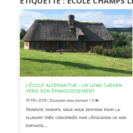
ÉTIQUETTE :
ECOLE CHAMPS L
L’ÉCOLE ALTERNATIVE : UN LONG CHEMIN
VERS SON ÉPANOUISSEMENT
19 Fév 2019
|
Eduquer mon enfant
|
0
Parents tardifs, nous nous sentons pour la
plupart très concernés par l’éducation de nos
enfants....