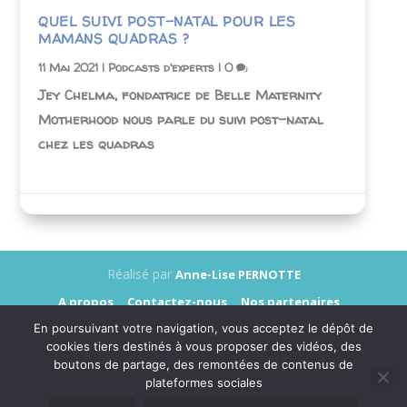
QUEL SUIVI POST-NATAL POUR LES
MAMANS QUADRAS ?
11 Mai 2021
|
Podcasts d'experts
|
0
Jey Chelma, fondatrice de Belle Maternity
Motherhood nous parle du suivi post-natal
chez les quadras
Réalisé par
Anne-Lise PERNOTTE
A propos
Contactez-nous
Nos partenaires
Annonceurs
Presse
Mentions légales
En poursuivant votre navigation, vous acceptez le dépôt de
Données personnelles
cookies tiers destinés à vous proposer des vidéos, des
boutons de partage, des remontées de contenus de
plateformes sociales