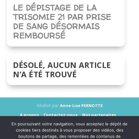
LE DÉPISTAGE DE LA
TRISOMIE 21 PAR PRISE
DE SANG DÉSORMAIS
REMBOURSÉ
DÉSOLÉ, AUCUN ARTICLE
N’A ÉTÉ TROUVÉ
Réalisé par
Anne-Lise PERNOTTE
A propos
Contactez-nous
Nos partenaires
Annonceurs
Presse
Mentions légales
En poursuivant votre navigation, vous acceptez le dépôt de
Données personnelles
cookies tiers destinés à vous proposer des vidéos, des
boutons de partage, des remontées de contenus de