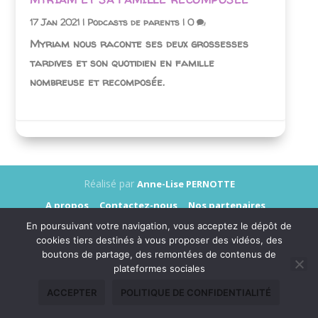
17 Jan 2021
|
Podcasts de parents
|
0
Myriam nous raconte ses deux grossesses
tardives et son quotidien en famille
nombreuse et recomposée.
Réalisé par
Anne-Lise PERNOTTE
A propos
Contactez-nous
Nos partenaires
Annonceurs
Presse
Mentions légales
En poursuivant votre navigation, vous acceptez le dépôt de
Données personnelles
cookies tiers destinés à vous proposer des vidéos, des
boutons de partage, des remontées de contenus de
plateformes sociales
ACCEPTER
POLITIQUE DE CONFIDENTIALITÉ