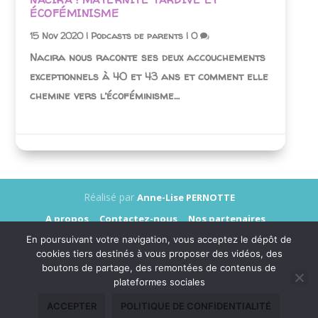
ÉCOFÉMINISME
15 Nov 2020
|
Podcasts de parents
|
0
Nacira nous raconte ses deux accouchements
exceptionnels à 40 et 43 ans et comment elle
chemine vers l’écoféminisme…
Réalisé par
Anne-Lise PERNOTTE
A propos
Contactez-nous
Nos partenaires
Annonceurs
Presse
Mentions légales
En poursuivant votre navigation, vous acceptez le dépôt de
Données personnelles
cookies tiers destinés à vous proposer des vidéos, des
boutons de partage, des remontées de contenus de
plateformes sociales
ACCEPTER
POLITIQUE DE CONFIDENTIALITÉ