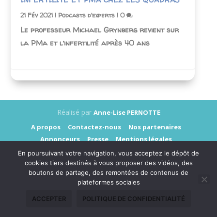
21 Fév 2021
|
Podcasts d'experts
|
0
Le professeur Michael Grynberg revient sur
la PMa et l’infertilité après 40 ans
Réalisé par
Anne-Lise PERNOTTE
A propos
Contactez-nous
Nos partenaires
Annonceurs
Presse
Mentions légales
Données personnelles
En poursuivant votre navigation, vous acceptez le dépôt de
cookies tiers destinés à vous proposer des vidéos, des
boutons de partage, des remontées de contenus de
plateformes sociales
ACCEPTER
POLITIQUE DE CONFIDENTIALITÉ