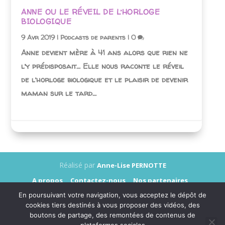
ANNE OU LE RÉVEIL DE L’HORLOGE
BIOLOGIQUE
9 Avr 2019
|
Podcasts de parents
|
0
Anne devient mère à 41 ans alors que rien ne
l’y prédisposait… Elle nous raconte le réveil
de l’horloge biologique et le plaisir de devenir
maman sur le tard…
Réalisé par
Anne-Lise PERNOTTE
A propos
Contactez-nous
Nos partenaires
Annonceurs
Presse
Mentions légales
En poursuivant votre navigation, vous acceptez le dépôt de
Données personnelles
cookies tiers destinés à vous proposer des vidéos, des
boutons de partage, des remontées de contenus de