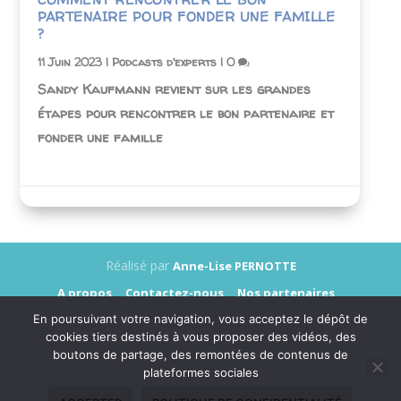
PARTENAIRE POUR FONDER UNE FAMILLE
?
11 Juin 2023
|
Podcasts d'experts
|
0
Sandy Kaufmann revient sur les grandes
étapes pour rencontrer le bon partenaire et
fonder une famille
Réalisé par
Anne-Lise PERNOTTE
A propos
Contactez-nous
Nos partenaires
Annonceurs
Presse
Mentions légales
En poursuivant votre navigation, vous acceptez le dépôt de
Données personnelles
cookies tiers destinés à vous proposer des vidéos, des
boutons de partage, des remontées de contenus de
plateformes sociales