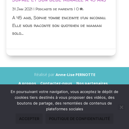
31 Jan 2021
|
Podcasts de parents
|
0
A 45 ans, Sophie tombe enceinte d’un inconnu.
Elle nous raconte son quotidien de maman
solo…
Réalisé par
Anne-Lise PERNOTTE
A propos
Contactez-nous
Nos partenaires
Annonceurs
Presse
Mentions légales
En poursuivant votre navigation, vous acceptez le dépôt de
Données personnelles
cookies tiers destinés à vous proposer des vidéos, des
boutons de partage, des remontées de contenus de
plateformes sociales
ACCEPTER
POLITIQUE DE CONFIDENTIALITÉ