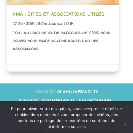
PMA : SITES ET ASSOCIATIONS UTILES
27 Sep 2018
|
Boîte à outils
|
0
Tout au long de votre parcours de PMA, vous
pouvez vous faire accompagner par des
associations...
Réalisé par
Anne-Lise PERNOTTE
A propos
Contactez-nous
Nos partenaires
Annonceurs
Presse
Mentions légales
En poursuivant votre navigation, vous acceptez le dépôt de
Données personnelles
cookies tiers destinés à vous proposer des vidéos, des
boutons de partage, des remontées de contenus de
plateformes sociales