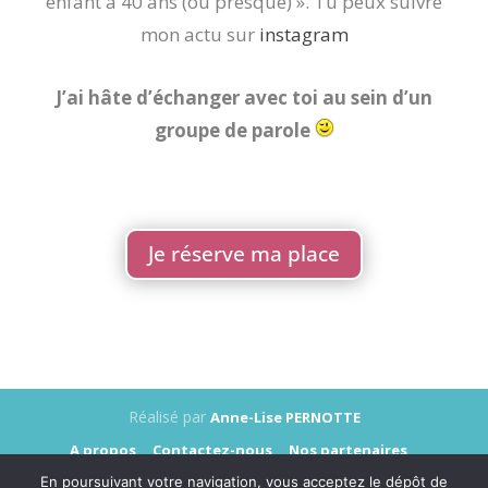
enfant à 40 ans (ou presque) ». Tu peux suivre
mon actu sur
instagram
J’ai hâte d’échanger avec toi au sein d’un
groupe de parole
Je réserve ma place
Réalisé par
Anne-Lise PERNOTTE
A propos
Contactez-nous
Nos partenaires
Annonceurs
Presse
Mentions légales
En poursuivant votre navigation, vous acceptez le dépôt de